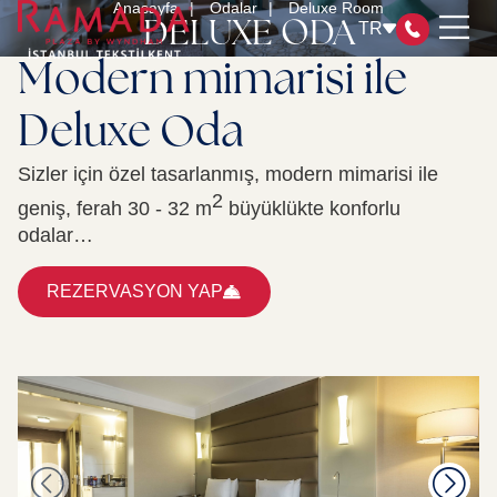
Anasayfa
Odalar
Deluxe Room
DELUXE ODA
TR
Modern mimarisi ile
Deluxe Oda
ODALAR
Sizler için özel tasarlanmış, modern mimarisi ile
RESTAURANT & BAR
2
geniş, ferah 30 - 32 m
büyüklükte konforlu
TOPLANTI ODALARI
odalar…
SPA&HEALTH CLUB
WYNDHAM REWARDS
REZERVASYON YAP
SERTİFİKALARIMIZ
SÜRDÜRÜLEBİLİRLİK YÖNETİMİ
İLETİŞİM