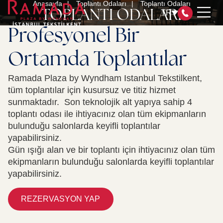
Anasayfa
Toplantı Odaları
Toplantı Odaları
TOPLANTI ODALARI
TR
Profesyonel Bir
Ortamda Toplantılar
ODALAR
Ramada Plaza by Wyndham Istanbul Tekstilkent,
RESTAURANT & BAR
tüm toplantılar için kusursuz ve titiz hizmet
TOPLANTI ODALARI
sunmaktadır. Son teknolojik alt yapıya sahip 4
SPA&HEALTH CLUB
toplantı odası ile ihtiyacınız olan tüm ekipmanların
WYNDHAM REWARDS
bulunduğu salonlarda keyifli toplantılar
SERTİFİKALARIMIZ
yapabilirsiniz.
Gün ışığı alan ve bir toplantı için ihtiyacınız olan tüm
SÜRDÜRÜLEBİLİRLİK YÖNETİMİ
ekipmanların bulunduğu salonlarda keyifli toplantılar
İLETİŞİM
yapabilirsiniz.
REZERVASYON YAP