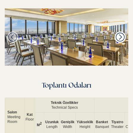
Toplantı Odaları
Teknik Özellikler
Technical Specs
Salon
Kat
Meeting
Floor
Room
Uzunluk
Genişlik
Yükseklik
Banket
Tiyatro
S
2
M
Length
Width
Height
Banquet
Theater
Cla