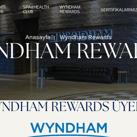
NTI
SPA&HEALTH
WYNDHAM
SERTİFİKALARIMI
RI
CLUB
REWARDS
Anasayfa
Wyndham Rewards
NDHAM REWA
ODALAR
RESTAURANT & BAR
TOPLANTI ODALARI
SPA&HEALTH CLUB
WYNDHAM REWARDS
SERTİFİKALARIMIZ
SÜRDÜRÜLEBİLİRLİK YÖNETİMİ
NDHAM REWARDS ÜYE
İLETİŞİM