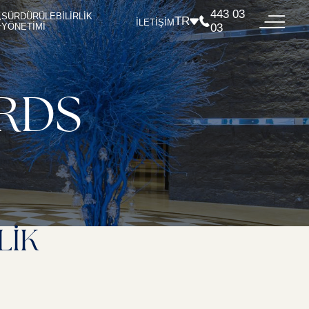
443 03
SÜRDÜRÜLEBİLİRLİK
TR
Z
İLETİŞİM
YÖNETİMİ
03
RDS
LİK