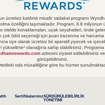
n ücretsiz katılımlı misaﬁr sadakat programı Wyn
olma özelliğini taşımaktadır. Program, 8.8 milyonun ü
nde otelde konaklamaları, uçak seyahatleri, önde gel
ek çok ödül seçeneği için puan kazanma ve harcama f
üye olarak ücretsiz bir aperatif yiyecek ve içecek,
ri yükseltme* olanağına sahip olabilirsiniz. Programa
dhamrewards.com
adresini ziyaret edilebilirsiniz v
görüşebilirsiniz.
teldeki oda müsaitliğine göre bu hizmet sunulmaktad
lth
Sertifikalarımız
SÜRDÜRÜLEBİLİRLİK
YÖNETİMİ