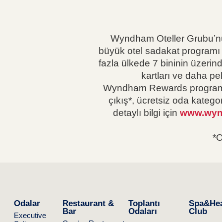
Wyndham Oteller Grubu’nu
büyük otel sadakat programı 
fazla ülkede 7 bininin üzeri
kartları ve daha p
Wyndham Rewards programına 
çıkış*, ücretsiz oda katego
detaylı bilgi için
www.wyn
*O
Odalar
Restaurant &
Toplantı
Spa&Hea
Bar
Odaları
Club
Executive