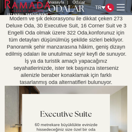
Anasayfa
Odalar
ODALAR
TR
Modern ve şık dekorasyonu ile dikkat çeken 273
Deluxe Oda, 30 Executive Suit, 16 Corner Suit ve 3
Engelli Oda olmak üzere 322 Oda,konforunuz için
ODALAR
tüm detayları düşünülmüş şekilde sizleri bekliyor.
Panoramik şehir manzarasına hâkim, geniş dizayn
RESTAURANT & BAR
edilmiş odaları ile unutulmaz seyir keyfi de sunuyor.
TOPLANTI ODALARI
İş ya da turistik amaçlı yapacağınız
SPA&HEALTH CLUB
seyahatlerinizde, ister tek başınıza isterseniz
WYNDHAM REWARDS
ailenizle beraber konaklamak için farklı
SERTİFİKALARIMIZ
tasarlanmış oda alternatifleri bulunuyor.
SÜRDÜRÜLEBİLİRLİK YÖNETİMİ
İLETİŞİM
Executive Suite
60 metrekare büyüklükte evinizde
hissedeceğiniz size özel bir oda