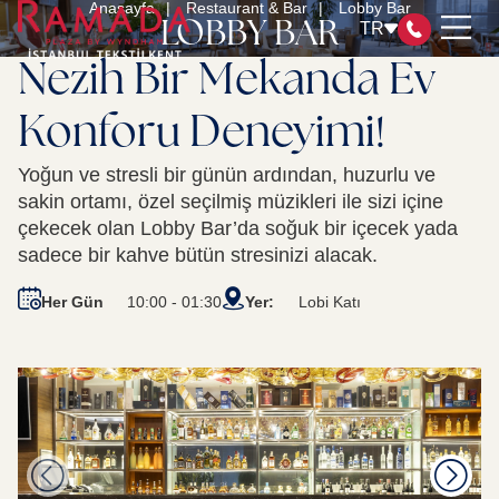
Anasayfa
Restaurant & Bar
Lobby Bar
LOBBY BAR
TR
Nezih Bir Mekanda Ev
Konforu Deneyimi!
ODALAR
Yoğun ve stresli bir günün ardından, huzurlu ve
RESTAURANT & BAR
sakin ortamı, özel seçilmiş müzikleri ile sizi içine
TOPLANTI ODALARI
çekecek olan Lobby Bar’da soğuk bir içecek yada
SPA&HEALTH CLUB
sadece bir kahve bütün stresinizi alacak.
WYNDHAM REWARDS
Her Gün
10:00 - 01:30
Yer:
Lobi Katı
SERTİFİKALARIMIZ
SÜRDÜRÜLEBİLİRLİK YÖNETİMİ
İLETİŞİM